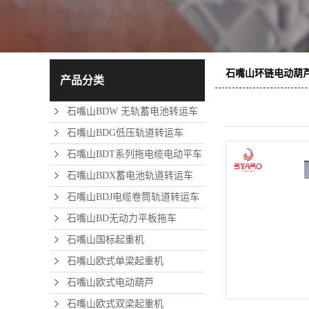
石嘴山环链电动葫
产品分类
石嘴山BDW 无轨蓄电池转运车
石嘴山BDG低压轨道转运车
石嘴山BDT系列拖电缆电动平车
石嘴山BDX蓄电池轨道转运车
石嘴山BDJ电缆卷筒轨道转运车
石嘴山BD无动力平板拖车
石嘴山国标起重机
石嘴山欧式单梁起重机
石嘴山欧式电动葫芦
石嘴山欧式双梁起重机