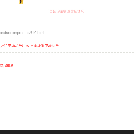
taro.cn/product/610.html
,
环链电动葫芦厂家
,
河南环链电动葫芦
梁起重机