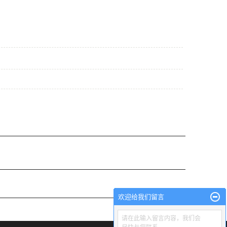
欢迎给我们留言
请在此输入留言内容，我们会