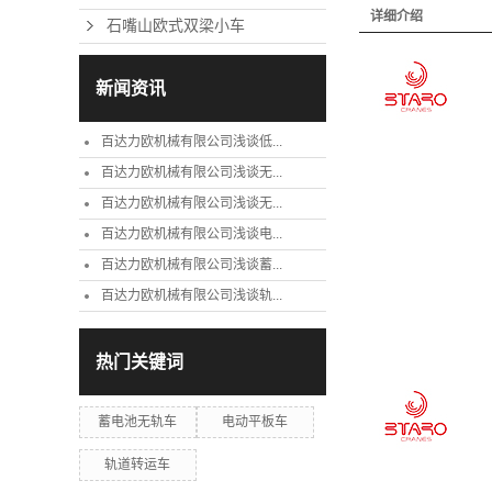
详细介绍
石嘴山欧式双梁小车
新闻资讯
百达力欧机械有限公司浅谈低...
百达力欧机械有限公司浅谈无...
百达力欧机械有限公司浅谈无...
百达力欧机械有限公司浅谈电...
百达力欧机械有限公司浅谈蓄...
百达力欧机械有限公司浅谈轨...
热门关键词
蓄电池无轨车
电动平板车
轨道转运车