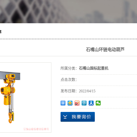
石嘴山国标起重机
石嘴山欧式单梁起重机
石嘴山欧式电动葫芦
芦
石嘴山欧式双梁起重机
石嘴山环链电动葫芦
石嘴山欧式双梁小车
所属分类：
石嘴山国标起重机
点击次数：
发布日期：
2022/04/15