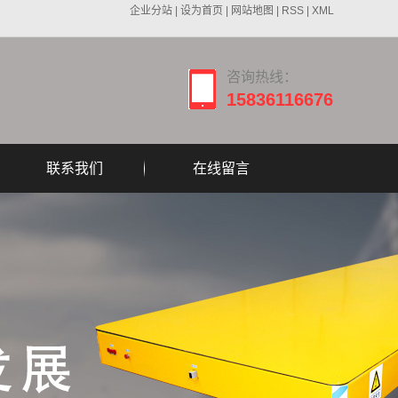
企业分站
|
设为首页
|
网站地图
|
RSS
|
XML
咨询热线：
15836116676
联系我们
在线留言