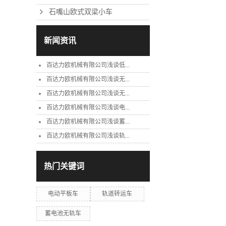
石嘴山欧式双梁小车
新闻资讯
百达力欧机械有限公司浅谈低...
百达力欧机械有限公司浅谈无...
百达力欧机械有限公司浅谈无...
百达力欧机械有限公司浅谈电...
百达力欧机械有限公司浅谈蓄...
百达力欧机械有限公司浅谈轨...
热门关键词
电动平板车
轨道转运车
蓄电池无轨车