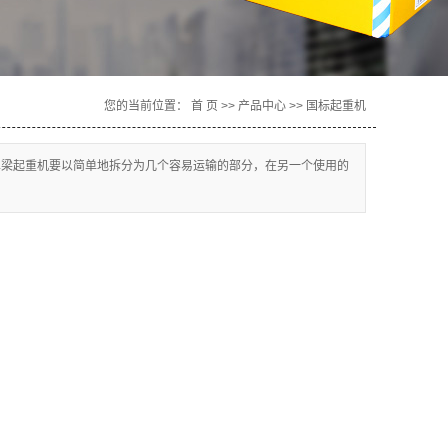
您的当前位置：
首 页
>>
产品中心
>>
国标起重机
单梁起重机要以简单地拆分为几个容易运输的部分，在另一个使用的