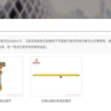
石嘴山国标起重机
石嘴山欧式单梁起重机
石嘴山欧式电动葫芦
石嘴山欧式双梁起重机
量可达2000公斤，凡是采用县挂式起重机不可能或不经济的地方都可以方便使用。
石嘴山欧式双梁小车
起来，这一特点在很多场合都有益处。
电动葫芦
石嘴山国标单梁起重机