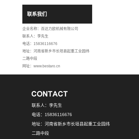
联系我们
企业名称：百达力欧机械有限公司
联系人：李先生
电话：15836116676
地址：河南省新乡市长垣县起重工业园纬
二路中段
网址：www.bestaro.cn
联系人：李先生
电话：15836116676
地址：河南省新乡市长垣县起重工业园纬
二路中段