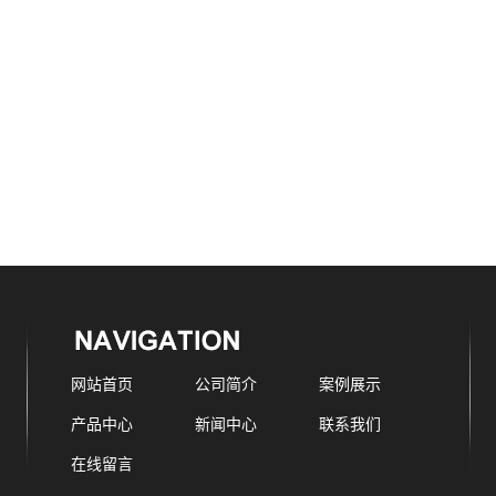
网站首页
公司简介
案例展示
产品中心
新闻中心
联系我们
在线留言