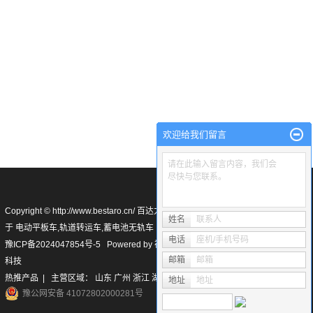
欢迎给我们留言
请在此输入留言内容，我们会
尽快与您联系。
Copyright © http://www.bestaro.cn/ 百达力欧机械有限公司 专业从事
姓名
联系人
于
电动平板车
,
轨道转运车
,
蓄电池无轨车
, 欢迎来电咨询!
电话
座机/手机号码
豫ICP备2024047854号-5
Powered by
祥云平台
技术支持：
汇网
邮箱
邮箱
科技
热推产品
| 主营区域：
山东
广州
浙江
湖北
北京
上海
河南
地址
地址
豫公网安备 41072802000281号