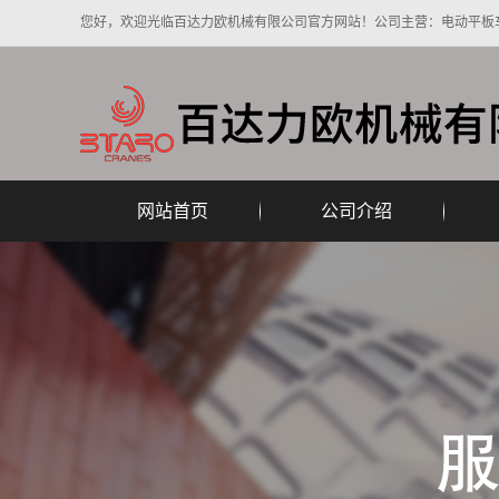
您好，欢迎光临百达力欧机械有限公司官方网站！公司主营：电动平板
网站首页
公司介绍
公司简介
公司视频