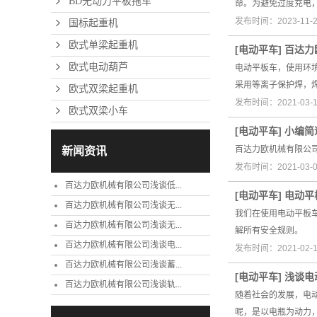
BD无动力平板拖车
命。为避免过度充电
发布时间：2023-11-
国标起重机
欧式单梁起重机
[
电动平车
]
百达力
欧式电动葫芦
电动平板车，使用环
采用等离子保护焊，
欧式双梁起重机
发布时间：2021-03-
欧式双梁小车
[
电动平车
]
小编简
百达力欧机械有限公
新闻资讯
发布时间：2021-03-
百达力欧机械有限公司浅谈低...
[
电动平车
]
电动平
百达力欧机械有限公司浅谈无...
我们在使用电动平板
百达力欧机械有限公司浅谈无...
解所有安全规则。
百达力欧机械有限公司浅谈电...
发布时间：2021-02-
百达力欧机械有限公司浅谈蓄...
[
电动平车
]
浅谈电
百达力欧机械有限公司浅谈轨...
随着社会的发展，电
呢，是以电瓶为动力