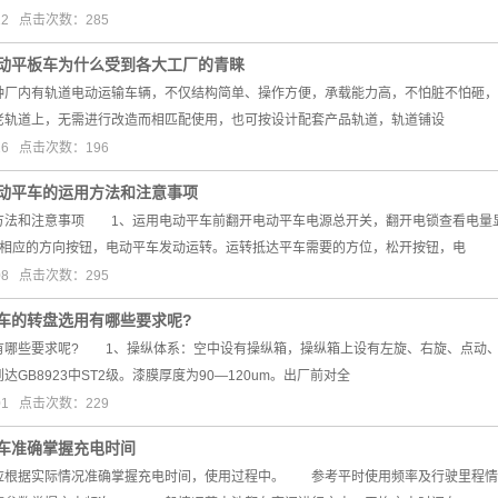
12 点击次数：285
动平板车为什么受到各大工厂的青睐
种厂内有轨道电动运输车辆，不仅结构简单、操作方便，承载能力高，不怕脏不怕砸，
老轨道上，无需进行改造而相匹配使用，也可按设计配套产品轨道，轨道铺设
26 点击次数：196
动平车的运用方法和注意事项
方法和注意事项 1、运用电动平车前翻开电动平车电源总开关，翻开电锁查看电量
相应的方向按钮，电动平车发动运转。运转抵达平车需要的方位，松开按钮，电
08 点击次数：295
车的转盘选用有哪些要求呢?
有哪些要求呢? 1、操纵体系：空中设有操纵箱，操纵箱上设有左旋、右旋、点动
GB8923中ST2级。漆膜厚度为90—120um。出厂前对全
01 点击次数：229
车准确掌握充电时间
应根据实际情况准确掌握充电时间，使用过程中。 参考平时使用频率及行驶里程情