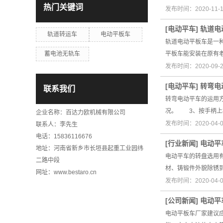
热门关键词
发布时间：2020-11-
[
电动平车
]
轨道电
轨道转运车
电动平板车
轨道电动平板车是一
蓄电池无轨车
平板车能安装在原有
发布时间：2020-09-
[
电动平车
]
转弯电
联系我们
转弯电动平车的运用
况。 3、按手柄上
企业名称：百达力欧机械有限公司
发布时间：2020-04-
联系人：李先生
电话：15836116676
[
行业新闻
]
电动平
地址：河南省新乡市长垣县起重工业园纬
电动平车的转盘选用
二路中段
材、铸锻件外貌除锈到达
网址：www.bestaro.cn
发布时间：2020-04-
[
公司新闻
]
电动平
电动平板车厂家建议