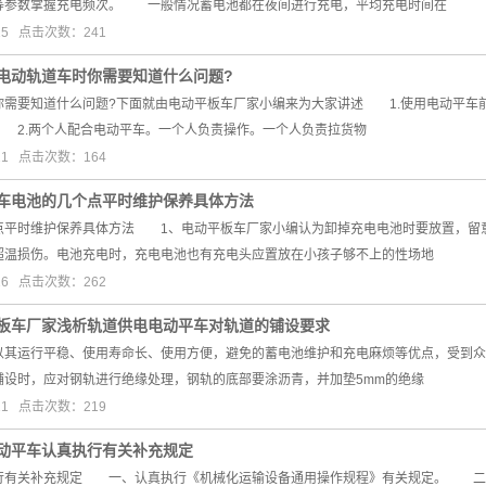
等参数掌握充电频次。 一般情况蓄电池都在夜间进行充电，平均充电时间在
25 点击次数：241
电动轨道车时你需要知道什么问题?
你需要知道什么问题?下面就由电动平板车厂家小编来为大家讲述 1.使用电动平车
 2.两个人配合电动平车。一个人负责操作。一个人负责拉货物
21 点击次数：164
车电池的几个点平时维护保养具体方法
点平时维护保养具体方法 1、电动平板车厂家小编认为卸掉充电电池时要放置，留
超温损伤。电池充电时，充电电池也有充电头应置放在小孩子够不上的性场地
16 点击次数：262
板车厂家浅析轨道供电电动平车对轨道的铺设要求
以其运行平稳、使用寿命长、使用方便，避免的蓄电池维护和充电麻烦等优点，受到众
铺设时，应对钢轨进行绝缘处理，钢轨的底部要涂沥青，并加垫5mm的绝缘
11 点击次数：219
动平车认真执行有关补充规定
行有关补充规定 一、认真执行《机械化运输设备通用操作规程》有关规定。 二