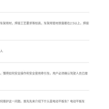
车架用材，焊接工艺要求等较高，车架用管材厚度都在2.5以上，焊接
人
，懂得如何安全操作和安全使用牵引车。用户必须确认驾驶人员已理
何维护这一问题。首先先来介绍下什么是电动平板车？电动平板车