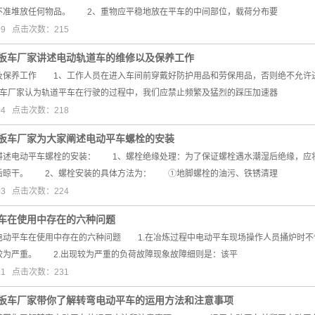
不准堆放任何物品。 2、重物应平稳地放在平车的中间部位，载荷分布要
09 点击次数：215
板车厂家讲述电动轨道车的维修以及保养工作
及保养工作 1、工作人员在进入车间前穿戴好防护用品和劳保用品，否则绝不允许
车厂家认为轨道平车在行驶的过程中，我们应禁止频繁及猛烈的踩压加速器
04 点击次数：218
板车厂家为大家阐述电动平车螺栓的安装
讲述电动平车螺栓的安装： 1、螺栓绝缘处理：为了保证螺栓遇水潮湿后绝缘，应
后晾干。 2、螺栓安装的具体方法为： ①地脚螺栓的油污、铁锈清理
03 点击次数：224
车在使用中存在的六种问题
电动平车在使用中存在的六种问题 1.在冶炼过程中电动平车现场操作人员捅炉时不慎
较为严重。 2.出现较为严重的负荷故障现象故障细则是：该平
21 点击次数：231
板车厂家带你了解转弯电动平车的运用方法和注意事项