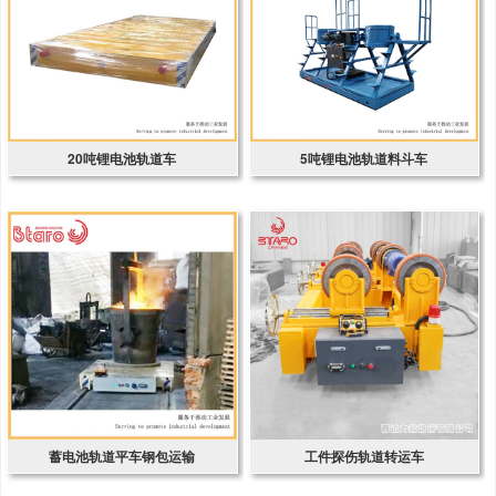
20吨锂电池轨道车
5吨锂电池轨道料斗车
蓄电池轨道平车钢包运输
工件探伤轨道转运车