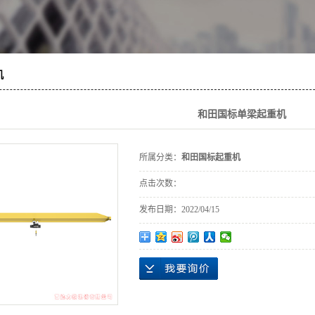
和田国标起重机
和田欧式单梁起重机
和田欧式电动葫芦
机
和田欧式双梁起重机
和田国标单梁起重机
和田欧式双梁小车
所属分类：
和田国标起重机
点击次数：
发布日期：
2022/04/15