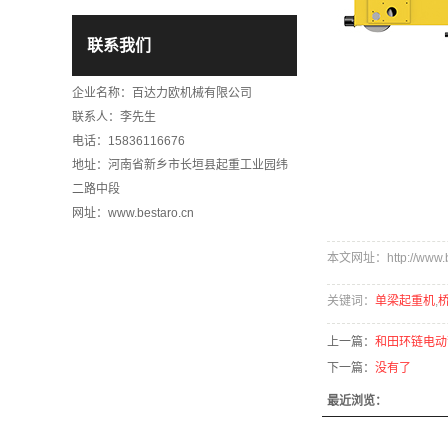
联系我们
企业名称：百达力欧机械有限公司
联系人：李先生
电话：15836116676
地址：河南省新乡市长垣县起重工业园纬
二路中段
网址：www.bestaro.cn
本文网址：http://www.bes
关键词：
单梁起重机
,
上一篇：
和田环链电动
下一篇：
没有了
最近浏览：