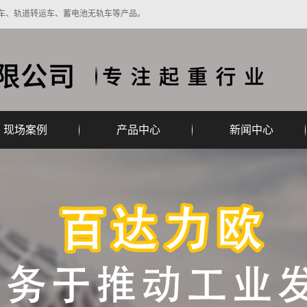
车、轨道转运车、蓄电池无轨车等产品。
现场案例
产品中心
新闻中心
轨道现场图片
和田BDW 无轨蓄电池转运车
公司新闻
无轨现场图片
和田BDG低压轨道转运车
电动平车
轨道现场视频
和田BDT系列拖电缆电动平
行业新闻
无轨现场视频
和田BDX蓄电池轨道转运车
车
起重新闻
和田BDJ电缆卷筒轨道转运
和田BD无动力平板拖车
车