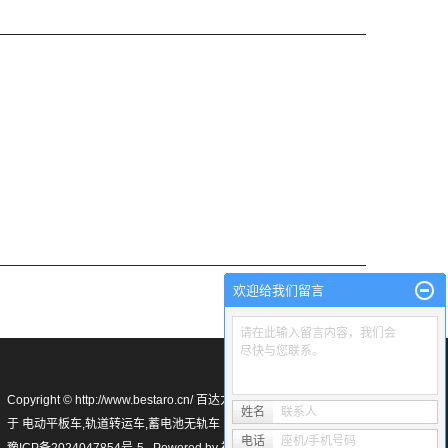
欢迎给我们留言
请在此输入留言内容，我们会
尽快与您联系。
Copyright © http://www.bestaro.cn/ 百达力欧机械有限公司 专业从事
姓名
联系人
于
电动平板车
,
轨道转运车
,
蓄电池无轨车
, 欢迎来电咨询!
电话
座机/手机号码