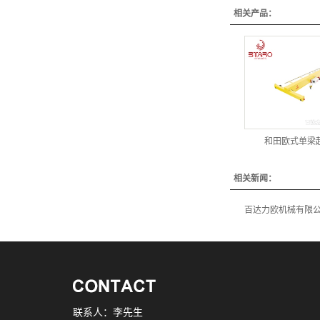
相关产品：
和田欧式单梁
相关新闻：
百达力欧机械有限
联系人：李先生