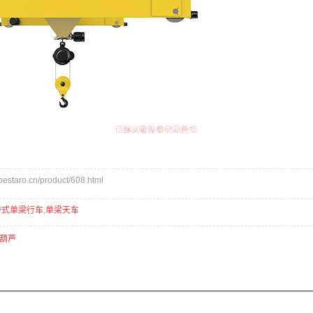
taro.cn/product/608.html
桥式单梁行车
,
单梁天车
葫芦