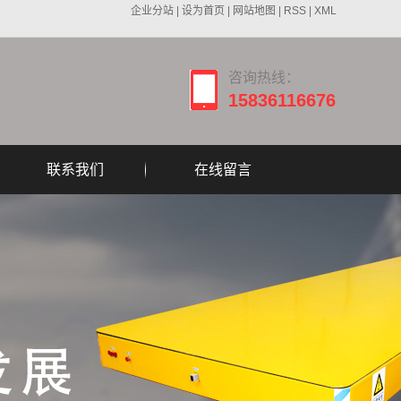
企业分站
|
设为首页
|
网站地图
|
RSS
|
XML
咨询热线：
15836116676
联系我们
在线留言