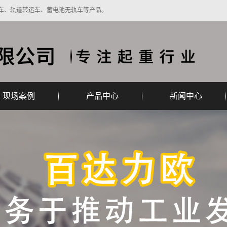
车、轨道转运车、蓄电池无轨车等产品。
现场案例
产品中心
新闻中心
轨道现场图片
和田BDW 无轨蓄电池转运车
公司新闻
无轨现场图片
和田BDG低压轨道转运车
电动平车
轨道现场视频
和田BDT系列拖电缆电动平
行业新闻
无轨现场视频
和田BDX蓄电池轨道转运车
车
起重新闻
和田BDJ电缆卷筒轨道转运
和田BD无动力平板拖车
车