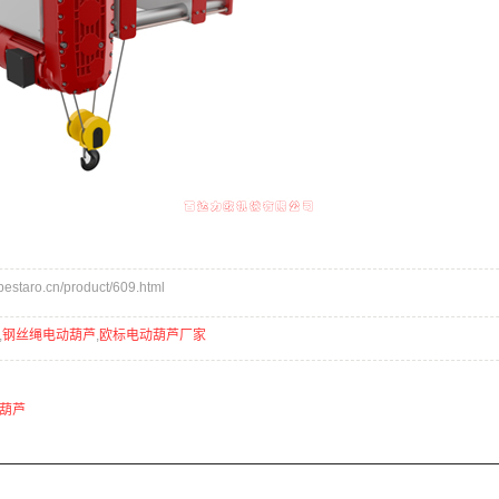
taro.cn/product/609.html
,
钢丝绳电动葫芦
,
欧标电动葫芦厂家
葫芦