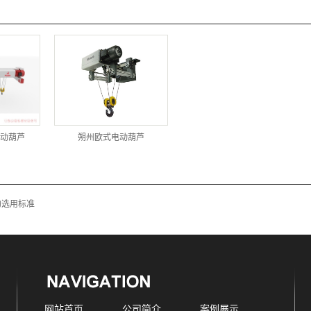
动葫芦
朔州欧式电动葫芦
的选用标准
网站首页
公司简介
案例展示