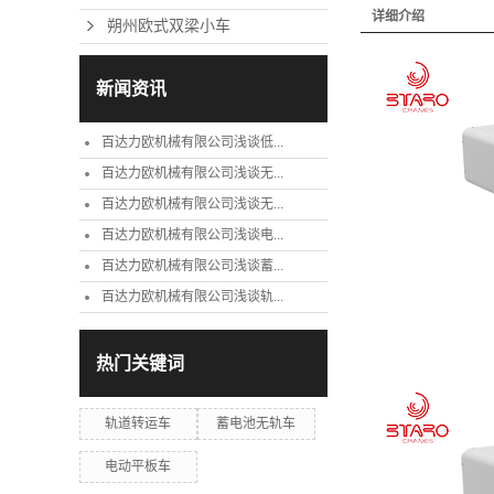
详细介绍
朔州欧式双梁小车
新闻资讯
百达力欧机械有限公司浅谈低...
百达力欧机械有限公司浅谈无...
百达力欧机械有限公司浅谈无...
百达力欧机械有限公司浅谈电...
百达力欧机械有限公司浅谈蓄...
百达力欧机械有限公司浅谈轨...
热门关键词
轨道转运车
蓄电池无轨车
电动平板车