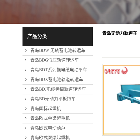
青岛无动力轨道车
产品分类
青岛BDW 无轨蓄电池转运车
青岛BDG低压轨道转运车
青岛BDT系列拖电缆电动平车
青岛BDX蓄电池轨道转运车
青岛BDJ电缆卷筒轨道转运车
青岛BD无动力平板拖车
青岛国标起重机
青岛欧式单梁起重机
青岛欧式电动葫芦
青岛欧式双梁起重机