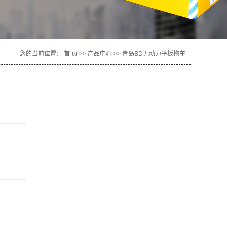
您的当前位置：
首 页
>>
产品中心
>>
青岛BD无动力平板拖车