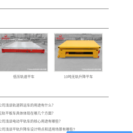
低压轨道平车
10吨无轨升降平车
公司浅谈轨道转运车的用途有什么？
无轨平板车具体体现在哪几个方面？
公司浅谈电动平轨车的核心用途有哪些？
公司浅谈平轨升降车设计特点和适用场景有哪些?