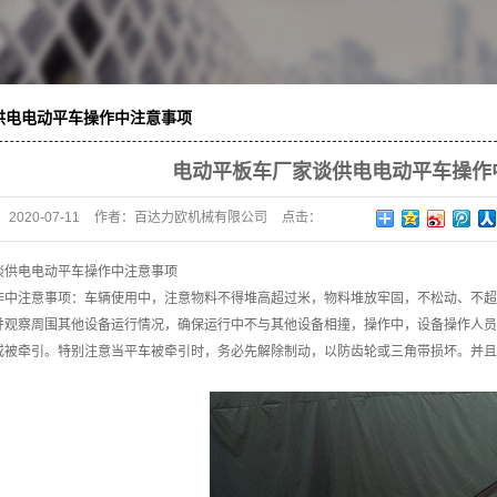
国标起重机
欧式单梁起重机
欧式电动葫芦
供电电动平车操作中注意事项
欧式双梁起重机
电动平板车厂家谈供电电动平车操作
欧式双梁小车
：
2020-07-11
作者：
百达力欧机械有限公司
点击：
谈供电电动平车操作中注意事项
作中注意事项：车辆使用中，注意物料不得堆高超过米，物料堆放牢固，不松动、不超
并观察周围其他设备运行情况，确保运行中不与其他设备相撞，操作中，设备操作人员
或被牵引。特别注意当平车被牵引时，务必先解除制动，以防齿轮或三角带损坏。并且