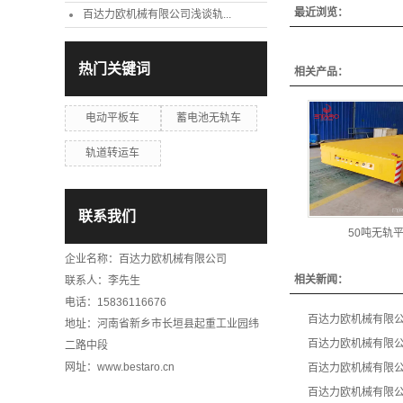
最近浏览：
百达力欧机械有限公司浅谈轨...
热门关键词
相关产品：
电动平板车
蓄电池无轨车
轨道转运车
联系我们
50吨无轨
企业名称：百达力欧机械有限公司
相关新闻：
联系人：李先生
电话：15836116676
百达力欧机械有限
地址：河南省新乡市长垣县起重工业园纬
百达力欧机械有限
二路中段
网址：www.bestaro.cn
百达力欧机械有限
百达力欧机械有限