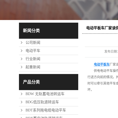
电动平板车厂家谈
新闻分类
公司新闻
电动平车
发布日期
行业新闻
电动平板车
厂家
起重新闻
供电电动平车操
行进方向前的情况。
产品分类
时可以牵引其他平车
坏。
BDW 无轨蓄电池转运车
BDG低压轨道转运车
BDT系列拖电缆电动平车