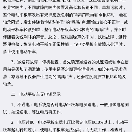
或轴承损坏、输出轴轴心不正及“扫膛”等故障，这些都会使电动平车
有异常响声，不同故障的响声位置及高低和音别不同，单相运转时，
整个电动平板车发出有规律忽强忽弱的“嗡嗡”声;而轴承损坏时，会在
轴承附近，发出伴随着“咯噔-咯噔”的“嗡嗡”声;而输出轴心不正时，或
电动平板车轻微扫膛，整个电动平板车发出极高的“嗡嗡”声，并不时
伴随着尖锐刺耳的声音。总之，应根据噪声的不同，找出故障，进行
逐项检修，恢复电动平板车正常性能，当电动平板车故障未处理时，
禁止使用电动平车。
3、减速箱故障：停机检查，首先确定减速器的减速箱或轴承在使
用前是否加了润滑油，使用中是否定期更换润滑油，如没有按要求润
滑，减速器不仅会产生过高的“嗡嗡”声，还会过度磨损或损坏齿轮及
轴承。
二、电动平板车无电源显示
1、不通电：电系统是否对电动平板车电源送电，一般用试电笔测
试，如没送电，等送电后再工作。
2、电压过低：电动平板车端电压比额定电压低10%以上，电动平
板车起动转矩过小，使电动平板车无法运动，而无法工作，检查时，