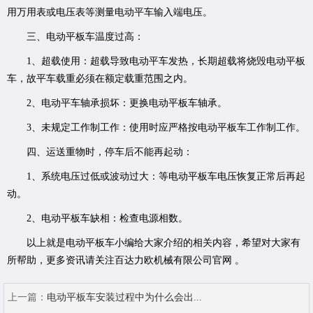
用万用表或电压表等测量电动平车输入端电压。
三、电动平板车温度过高：
1、超载使用：超载导致电动平车发热，长期超载将烧毁电动平板
车，故平车载重必须在额定载重范围之内。
2、电动平车轴承损坏：更换电动平板车轴承。
3、未规定工作制工作：使用时应严格按电动平板车工作制工作。
四、运送重物时，停车后不能再起动：
1、系统电压过低或波动过大：等电动平板车电压恢复正常后再起
动。
2、电动平板车缺相：检查电源相数。
以上就是电动平板车小编给大家介绍的相关内容，希望对大家有
所帮助，更多资讯请关注百达力欧机械有限公司官网 。
上一篇：
电动平板车安装过程中为什么会出...