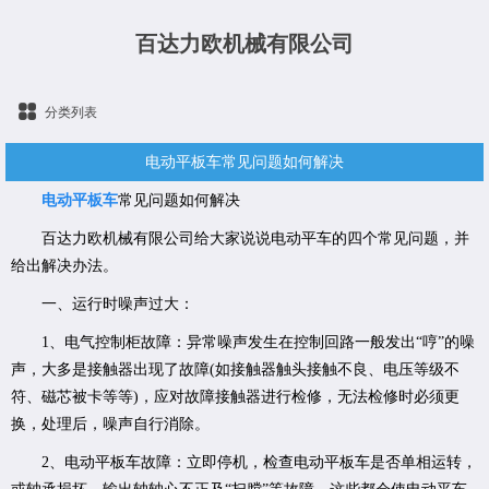
百达力欧机械有限公司
分类列表
电动平板车常见问题如何解决
电动平板车
常见问题如何解决
百达力欧机械有限公司给大家说说电动平车的四个常见问题，并
给出解决办法。
一、运行时噪声过大：
1、电气控制柜故障：异常噪声发生在控制回路一般发出“哼”的噪
声，大多是接触器出现了故障(如接触器触头接触不良、电压等级不
符、磁芯被卡等等)，应对故障接触器进行检修，无法检修时必须更
换，处理后，噪声自行消除。
2、电动平板车故障：立即停机，检查电动平板车是否单相运转，