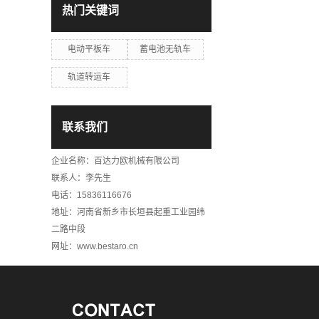
热门关键词
电动平板车
蓄电池无轨车
轨道转运车
联系我们
企业名称：百达力欧机械有限公司
联系人：李先生
电话：15836116676
地址：河南省新乡市长垣县起重工业园纬
二路中段
网址：www.bestaro.cn