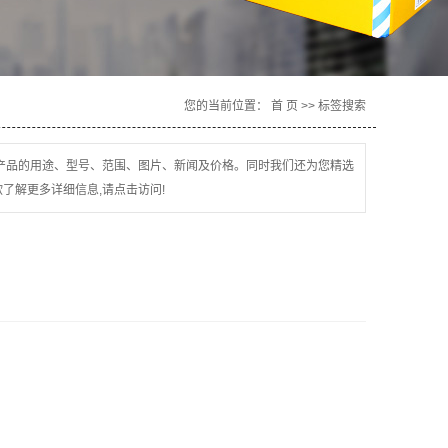
您的当前位置：
首 页
>> 标签搜索
产品的用途、型号、范围、图片、新闻及价格。同时我们还为您精选
了解更多详细信息,请点击访问!