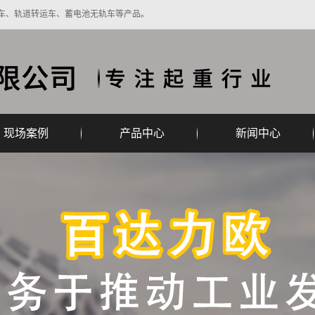
车、轨道转运车、蓄电池无轨车等产品。
现场案例
产品中心
新闻中心
轨道现场图片
BDW 无轨蓄电池转运车
公司新闻
无轨现场图片
BDG低压轨道转运车
电动平车
轨道现场视频
BDT系列拖电缆电动平车
行业新闻
无轨现场视频
BDX蓄电池轨道转运车
起重新闻
BDJ电缆卷筒轨道转运车
BD无动力平板拖车