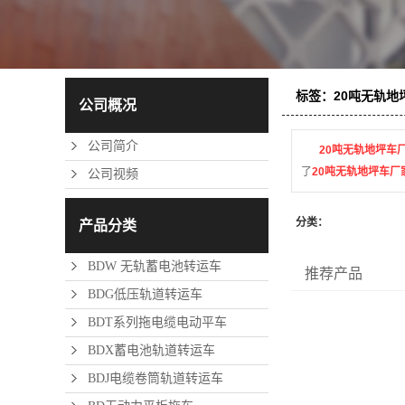
标签：20吨无轨地
公司概况
公司简介
20吨无轨地坪车
了
20吨无轨地坪车厂
公司视频
分类：
产品分类
BDW 无轨蓄电池转运车
推荐产品
BDG低压轨道转运车
BDT系列拖电缆电动平车
BDX蓄电池轨道转运车
BDJ电缆卷筒轨道转运车