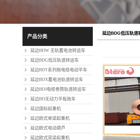
延边BDG低压轨道
产品分类
延边BDW 无轨蓄电池转运车
延边BDG低压轨道转运车
延边BDT系列拖电缆电动平车
延边BDX蓄电池轨道转运车
延边BDJ电缆卷筒轨道转运车
延边BD无动力平板拖车
延边国标起重机
延边欧式单梁起重机
延边欧式电动葫芦
延边欧式双梁起重机