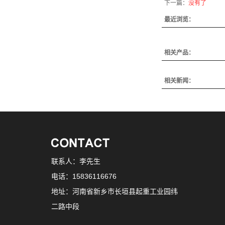
下一篇：
没有了
最近浏览：
相关产品：
相关新闻：
联系人：李先生
电话：15836116676
地址：河南省新乡市长垣县起重工业园纬
二路中段