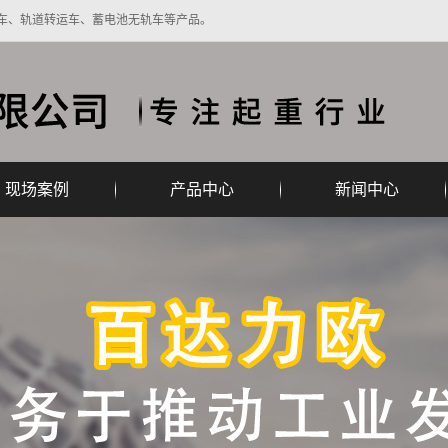
车、轨道转运车、蓄电池无轨车等产品。
现场案例
产品中心
新闻中心
轨道现场图片
延边BDW 无轨蓄电池转运车
公司新闻
无轨现场图片
延边BDG低压轨道转运车
电动平车
轨道现场视频
延边BDT系列拖电缆电动平
行业新闻
无轨现场视频
延边BDX蓄电池轨道转运车
车
起重新闻
延边BDJ电缆卷筒轨道转运
延边BD无动力平板拖车
车