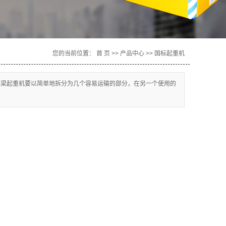
您的当前位置：
首 页
>>
产品中心
>>
国标起重机
单梁起重机要以简单地拆分为几个容易运输的部分，在另一个使用的