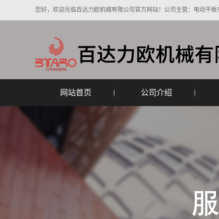
您好，欢迎光临百达力欧机械有限公司官方网站！公司主营：电动平板
网站首页
公司介绍
公司简介
公司视频