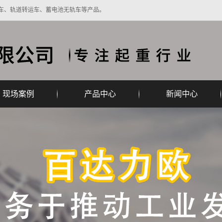
车、轨道转运车、蓄电池无轨车等产品。
现场案例
产品中心
新闻中心
轨道现场图片
延边BDW 无轨蓄电池转运车
公司新闻
无轨现场图片
延边BDG低压轨道转运车
电动平车
轨道现场视频
延边BDT系列拖电缆电动平
行业新闻
无轨现场视频
延边BDX蓄电池轨道转运车
车
起重新闻
延边BDJ电缆卷筒轨道转运
延边BD无动力平板拖车
车