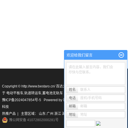
欢迎给我们留言
请在此输入留言内容，我们会
尽快与您联系。
Copyright © http://www.bestaro.cn/ 百达力欧机械有限公司 专业从事
姓名
联系人
于
电动平板车
,
轨道转运车
,
蓄电池无轨车
, 欢迎来电咨询!
电话
座机/手机号码
豫ICP备2024047854号-5
Powered by
祥云平台
技术支持：
汇网
邮箱
邮箱
科技
热推产品
| 主营区域：
山东
广州
浙江
湖北
北京
上海
河南
地址
地址
豫公网安备 41072802000281号