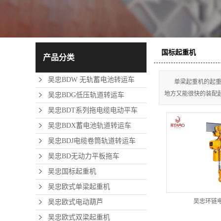
国标起重机
产品分类
吴忠BDW 无轨蓄电池转运车
单梁起重机的起重
地方又能很快的装配
吴忠BDG低压轨道转运车
吴忠BDT系列拖电缆电动平车
吴忠BDX蓄电池轨道转运车
吴忠BDJ电缆卷筒轨道转运车
吴忠BD无动力平板拖车
吴忠国标起重机
吴忠欧式单梁起重机
吴忠环链
吴忠欧式电动葫芦
吴忠欧式双梁起重机