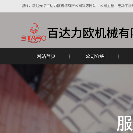
您好，欢迎光临百达力欧机械有限公司官方网站！公司主营：电动平板
网站首页
公司介绍
公司简介
公司视频