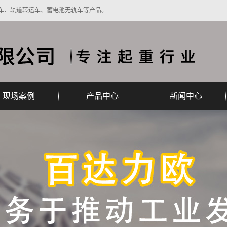
车、轨道转运车、蓄电池无轨车等产品。
现场案例
产品中心
新闻中心
轨道现场图片
吴忠BDW 无轨蓄电池转运车
公司新闻
无轨现场图片
吴忠BDG低压轨道转运车
电动平车
轨道现场视频
吴忠BDT系列拖电缆电动平
行业新闻
无轨现场视频
吴忠BDX蓄电池轨道转运车
车
起重新闻
吴忠BDJ电缆卷筒轨道转运
吴忠BD无动力平板拖车
车