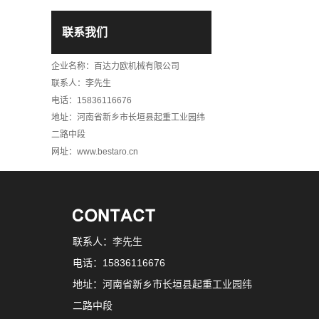
联系我们
企业名称：百达力欧机械有限公司
联系人：李先生
电话：15836116676
地址：河南省新乡市长垣县起重工业园纬
二路中段
网址：www.bestaro.cn
联系人：李先生
电话：15836116676
地址：河南省新乡市长垣县起重工业园纬
二路中段