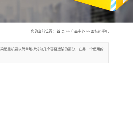
您的当前位置：
首 页
>>
产品中心
>>
国标起重机
单梁起重机要以简单地拆分为几个容易运输的部分，在另一个使用的