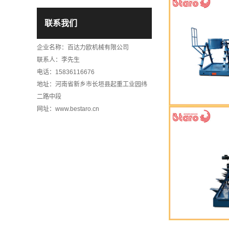
联系我们
企业名称：百达力欧机械有限公司
联系人：李先生
电话：15836116676
地址：河南省新乡市长垣县起重工业园纬
二路中段
网址：www.bestaro.cn