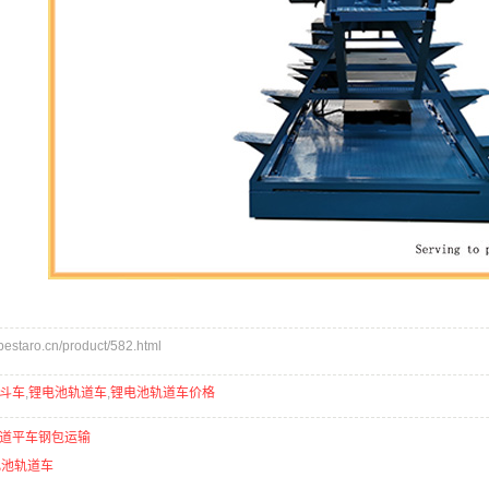
taro.cn/product/582.html
斗车
,
锂电池轨道车
,
锂电池轨道车价格
道平车钢包运输
电池轨道车