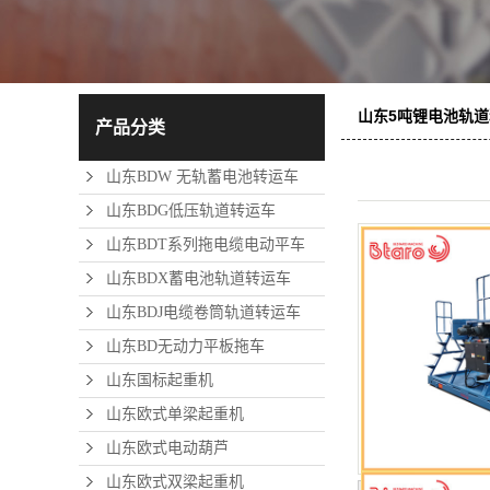
山东5吨锂电池轨
产品分类
山东BDW 无轨蓄电池转运车
山东BDG低压轨道转运车
山东BDT系列拖电缆电动平车
山东BDX蓄电池轨道转运车
山东BDJ电缆卷筒轨道转运车
山东BD无动力平板拖车
山东国标起重机
山东欧式单梁起重机
山东欧式电动葫芦
山东欧式双梁起重机