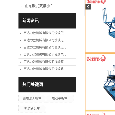
山东欧式双梁小车
新闻资讯
详细介绍
百达力欧机械有限公司浅谈低...
百达力欧机械有限公司浅谈无...
百达力欧机械有限公司浅谈无...
百达力欧机械有限公司浅谈电...
百达力欧机械有限公司浅谈蓄...
百达力欧机械有限公司浅谈轨...
热门关键词
蓄电池无轨车
电动平板车
轨道转运车