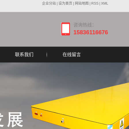
企业分站
|
设为首页
|
网站地图
|
RSS
|
XML
咨询热线：
15836116676
联系我们
在线留言