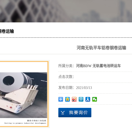
河南国标起重机
河南欧式单梁起重机
河南欧式电动葫芦
钢卷运输
河南欧式双梁起重机
河南无轨平车铝卷钢卷运输
河南欧式双梁小车
所属分类：
河南BDW 无轨蓄电池转运车
点击次数：
发布日期：
2021/03/13