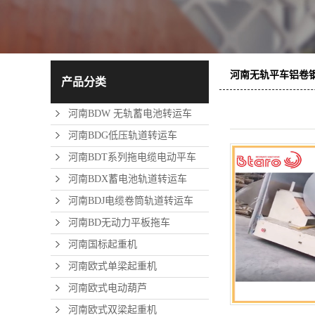
河南无轨平车铝卷
产品分类
河南BDW 无轨蓄电池转运车
河南BDG低压轨道转运车
河南BDT系列拖电缆电动平车
河南BDX蓄电池轨道转运车
河南BDJ电缆卷筒轨道转运车
河南BD无动力平板拖车
河南国标起重机
河南欧式单梁起重机
河南欧式电动葫芦
河南欧式双梁起重机