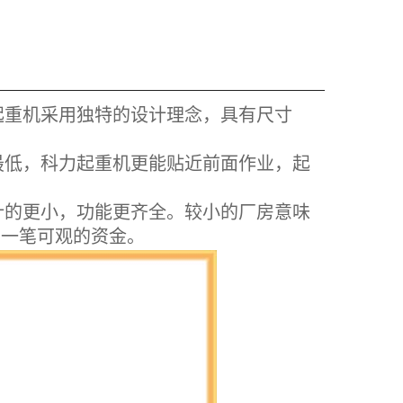
起重机采用独特的设计理念，具有尺寸
最低，科力起重机更能贴近前面作业，起
计的更小，功能更齐全。较小的厂房意味
省一笔可观的资金。