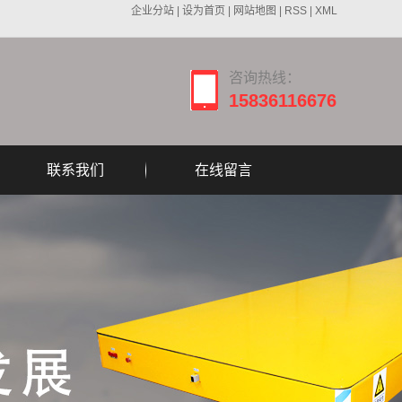
企业分站
|
设为首页
|
网站地图
|
RSS
|
XML
咨询热线：
15836116676
联系我们
在线留言