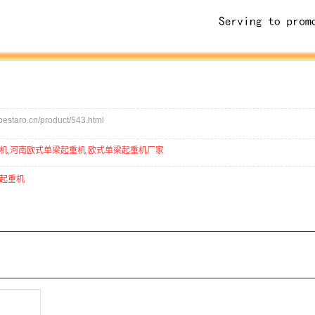
taro.cn/product/543.html
机
,
河南欧式单梁起重机
,
欧式单梁起重机厂家
起重机