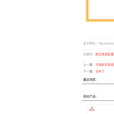
本文网址：http://www.bes
关键词：
欧式单梁起重
上一篇：
河南欧式单梁
下一篇：
没有了
最近浏览：
相关产品：