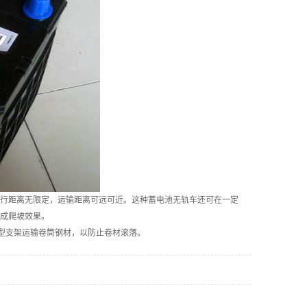
行距离无限定，运输距离可远可近。这种蓄电池无轨车还可在一定
成爬坡效果。
型支架运输卷筒钢材，以防止卷材滚落。