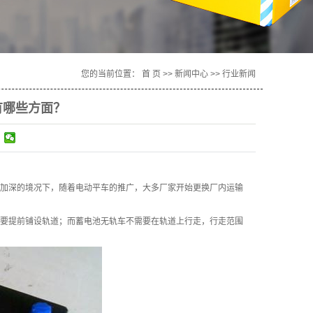
您的当前位置：
首 页
>>
新闻中心
>>
行业新闻
有哪些方面？
加深的境况下，随着电动平车的推广，大多厂家开始更换厂内运输
要提前铺设轨道；而蓄电池无轨车不需要在轨道上行走，行走范围