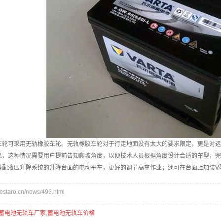
车轮可采用无轨橡胶车轮。无轨橡胶车轮对于行走地面没有太大的要求限定，更是对运
果，这种情况需要用户提前告知爬坡角度，以便技术人员根据角度设计合适的车型，完
搭配液压升降系统的升降台面的电动平车，更好的调节高空作业；还可在台面上加装V
taro.cn/news/496.html
蓄电池无轨车厂家
,
蓄电池无轨车价格