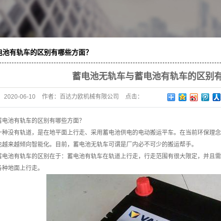
国标起重机
欧式单梁起重机
欧式电动葫芦
电池有轨车的区别有哪些方面？
欧式双梁起重机
蓄电池无轨车与蓄电池有轨车的区别
欧式双梁小车
：
2020-06-10
作者：
百达力欧机械有限公司
点击：
蓄电池有轨车的区别
有哪些方面？
一种没有轨道，是在地平面上行走、采用蓄电池供电的电动搬运平车。在当前环保理念
也越来越倾向智能化。目前，蓄电池无轨车可谓是厂内必不可少的搬运帮手。
蓄电池有轨车的区别在于：蓄电池有轨车在轨道上行走，行走范围有很大限定，并且需
各种地面上行走。