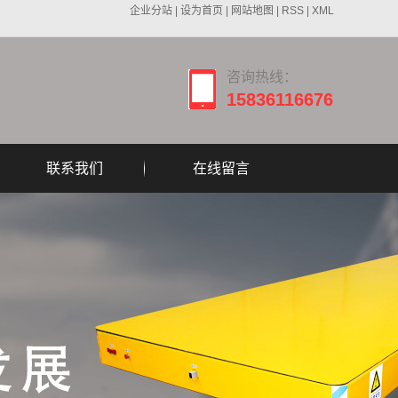
企业分站
|
设为首页
|
网站地图
|
RSS
|
XML
咨询热线：
15836116676
联系我们
在线留言