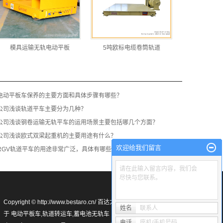
模具运输无轨电动平板
5吨欧标电缆卷筒轨道
电动平板车保养的主要方面和具体步骤有哪些？
公司浅谈轨道平车主要分为几种？
公司浅谈钢卷运输无轨平车的运用场景主要包括哪几个方面？
公司浅谈欧式双梁起重机的主要用途有什么？
欢迎给我们留言
RGV轨道平车的用途非常广泛，具体有哪些？
请在此输入留言内容，我们会
尽快与您联系。
Copyright © http://www.bestaro.cn/ 百达力欧机械有限公司 专业从事
姓名
联系人
于
电动平板车
,
轨道转运车
,
蓄电池无轨车
, 欢迎来电咨询!
电话
座机/手机号码