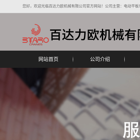
您好，欢迎光临百达力欧机械有限公司官方网站！公司主营：电动平板
网站首页
公司介绍
公司简介
公司视频