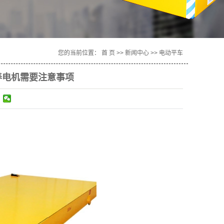
您的当前位置：
首 页
>>
新闻中心
>>
电动平车
养电机需要注意事项