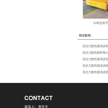
50吨无轨
相关新闻：
百达力欧机械浅谈
百达力欧机械有限
百达力欧机械浅谈
百达力欧机械浅谈
百达力欧机械浅谈
联系人：李先生