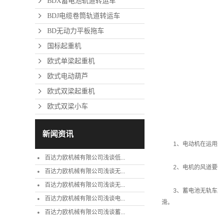
BDX蓄电池轨道转运车
BDJ电缆卷筒轨道转运车
BD无动力平板拖车
国标起重机
欧式单梁起重机
欧式电动葫芦
欧式双梁起重机
欧式双梁小车
新闻资讯
1、电动机在运用过
百达力欧机械有限公司浅谈低...
2、电机的风道要保
百达力欧机械有限公司浅谈无...
百达力欧机械有限公司浅谈无...
3、蓄电池无轨车厂
百达力欧机械有限公司浅谈电...
滑。
百达力欧机械有限公司浅谈蓄...