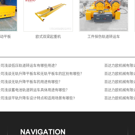
动平板
欧式双梁起重机
工件探伤轨道转运车
公司浅谈低压轨道转运车有哪些用途？
百达力欧机械有限
公司浅谈无轨升降平板车和无轨平板车的区别有哪些？
百达力欧机械有限
公司浅谈无轨升降平板车的用途有哪些？
百达力欧机械有限
公司浅谈蓄电池轨道转运车具体用途有哪些？
百达力欧机械有限
公司浅谈平轨升降车设计特点和适用场景有哪些?
百达力欧机械有限