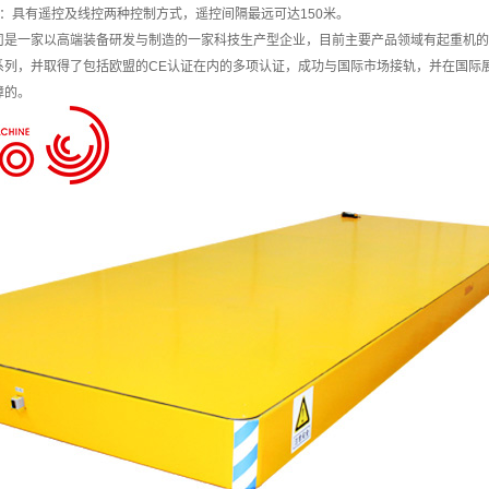
：具有遥控及线控两种控制方式，遥控间隔最远可达150米。
司是一家以高端装备研发与制造的一家科技生产型企业，目前主要产品领域有起重机的
系列，并取得了包括欧盟的CE认证在内的多项认证，成功与国际市场接轨，并在国际
障的。