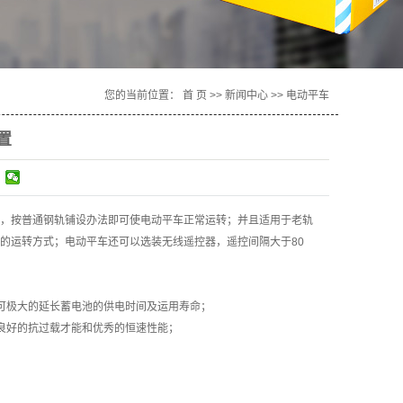
您的当前位置：
首 页
>>
新闻中心
>>
电动平车
置
，按普通钢轨铺设办法即可使电动平车正常运转；并且适用于老轨
的运转方式；电动平车还可以选装无线遥控器，遥控间隔大于80
可极大的延长蓄电池的供电时间及运用寿命；
良好的抗过载才能和优秀的恒速性能；