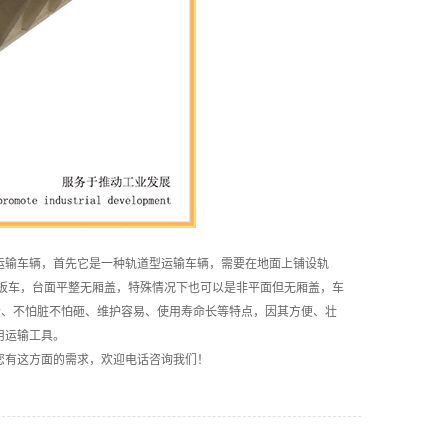
运输车辆，首先它是一种轨道型运输车辆，需要在地面上铺设轨
板车，台面平整无厢盖，特殊情况下也可以是非平面但无厢盖，车
大、不怕脏不怕砸、维护容易、使用寿命长等特点，因其方便、壮
用运输工具。
您有这方面的需求，欢迎电话咨询我们！