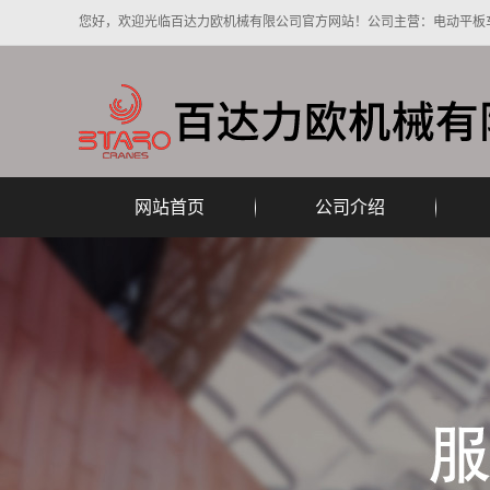
您好，欢迎光临百达力欧机械有限公司官方网站！公司主营：电动平板
网站首页
公司介绍
公司简介
公司视频