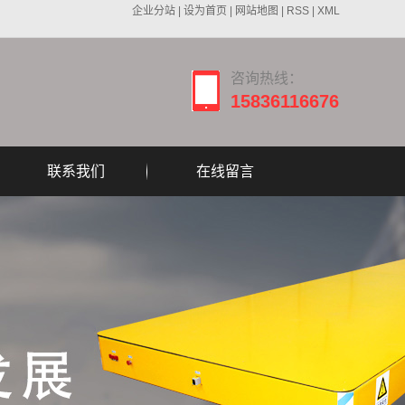
企业分站
|
设为首页
|
网站地图
|
RSS
|
XML
咨询热线：
15836116676
联系我们
在线留言