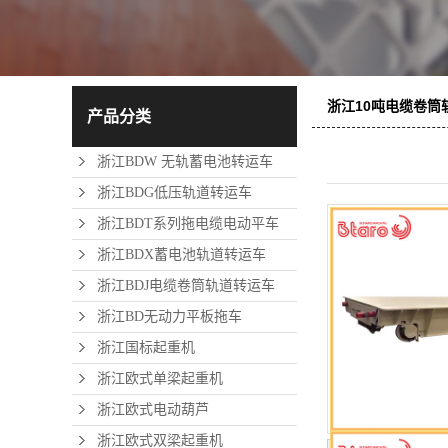
浙江10吨电缆卷筒
产品分类
浙江BDW 无轨蓄电池转运车
浙江BDG低压轨道转运车
浙江BDT系列拖电缆电动平车
浙江BDX蓄电池轨道转运车
浙江BDJ电缆卷筒轨道转运车
浙江BD无动力平板拖车
浙江国标起重机
浙江欧式单梁起重机
浙江欧式电动葫芦
浙江欧式双梁起重机