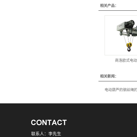
相关产品：
商洛欧式电动
相关新闻：
电动葫芦的钢丝绳
联系人：李先生