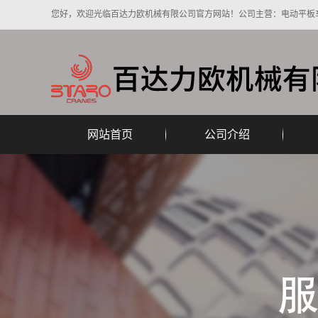
您好，欢迎光临百达力欧机械有限公司官方网站！公司主营：电动平板
网站首页
公司介绍
公司简介
公司视频