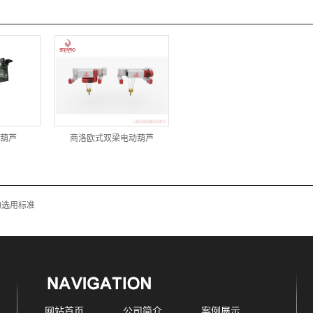
葫芦
商洛欧式双梁电动葫芦
的选用标准
网站首页
公司简介
案例展示