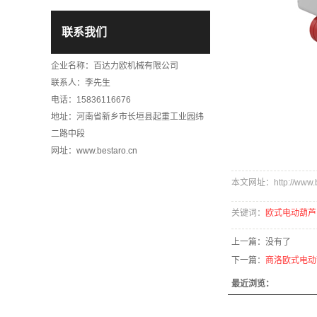
联系我们
企业名称：百达力欧机械有限公司
联系人：李先生
电话：15836116676
地址：河南省新乡市长垣县起重工业园纬
二路中段
网址：www.bestaro.cn
本文网址：http://www.bes
关键词：
欧式电动葫芦
上一篇：没有了
下一篇：
商洛欧式电动
最近浏览：