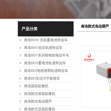
商洛欧式电动葫芦
产品分类
商洛BDW 无轨蓄电池转运车
商洛BDG低压轨道转运车
商洛BDT系列拖电缆电动平车
商洛BDX蓄电池轨道转运车
商洛BDJ电缆卷筒轨道转运车
商洛BD无动力平板拖车
商洛国标起重机
商洛欧式单梁起重机
商洛欧式电动葫芦
商洛欧式双梁起重机