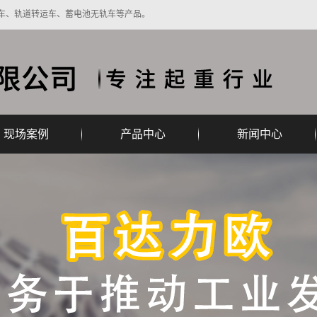
车、轨道转运车、蓄电池无轨车等产品。
现场案例
产品中心
新闻中心
轨道现场图片
陵水黎族自治县BDW 无轨蓄
公司新闻
无轨现场图片
陵水黎族自治县BDG低压轨
电池转运车
电动平车
轨道现场视频
陵水黎族自治县BDT系列拖
道转运车
行业新闻
无轨现场视频
陵水黎族自治县BDX蓄电池
电缆电动平车
起重新闻
陵水黎族自治县BDJ电缆卷
轨道转运车
陵水黎族自治县BD无动力平
筒轨道转运车