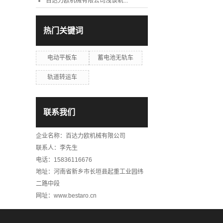
百达力欧机械有限公司浅谈轨...
热门关键词
电动平板车
蓄电池无轨车
轨道转运车
联系我们
企业名称：百达力欧机械有限公司
联系人：李先生
电话：15836116676
地址：河南省新乡市长垣县起重工业园纬
二路中段
网址：www.bestaro.cn