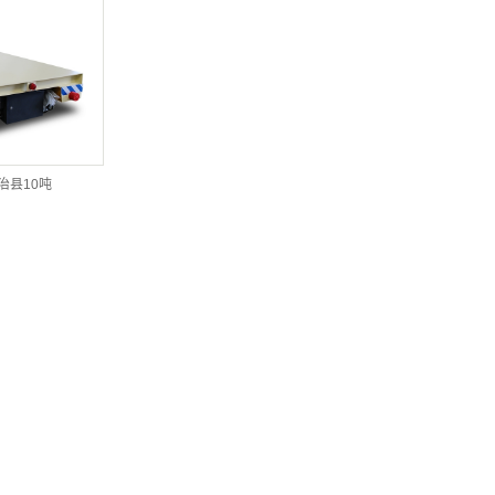
治县10吨