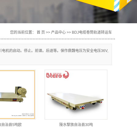
您的当前位置：
首 页
>>
产品中心
>>
BDJ电缆卷筒轨道转运车
引电机的启动。停止。前谱。后退等。保作鼎魏电压为安全电压36V,
族自治县5吨欧
陵水黎族自治县30吨