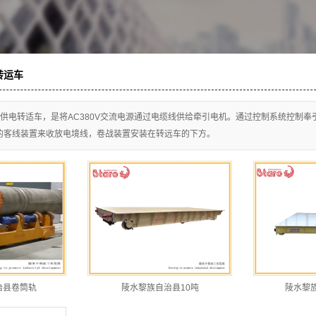
陵水黎族自治县国标起重机
板拖车
陵水黎族自治县欧式单梁起
陵水黎族自治县欧式电动葫
重机
转运车
陵水黎族自治县欧式双梁起
芦
简供电转适车，是将AC380V交流电源通过电缆线供给牵引电机。通过控制系统控制奉
陵水黎族自治县欧式双梁小
重机
的客线装置来收放电境线，卷战装置安装在转远车的下方。
车
治县卷筒轨
陵水黎族自治县10吨
陵水黎