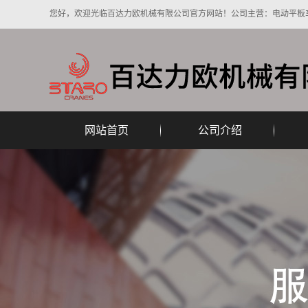
您好，欢迎光临百达力欧机械有限公司官方网站！公司主营：电动平板
网站首页
公司介绍
公司简介
公司视频