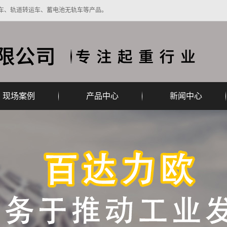
车、轨道转运车、蓄电池无轨车等产品。
现场案例
产品中心
新闻中心
轨道现场图片
德州BDW 无轨蓄电池转运车
公司新闻
无轨现场图片
德州BDG低压轨道转运车
电动平车
轨道现场视频
德州BDT系列拖电缆电动平
行业新闻
无轨现场视频
德州BDX蓄电池轨道转运车
车
起重新闻
德州BDJ电缆卷筒轨道转运
德州BD无动力平板拖车
车