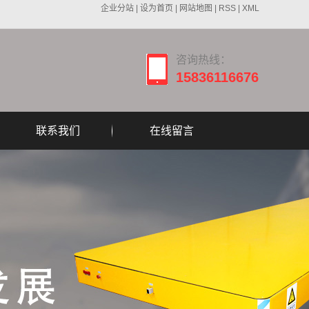
企业分站
|
设为首页
|
网站地图
|
RSS
|
XML
咨询热线：
15836116676
联系我们
在线留言