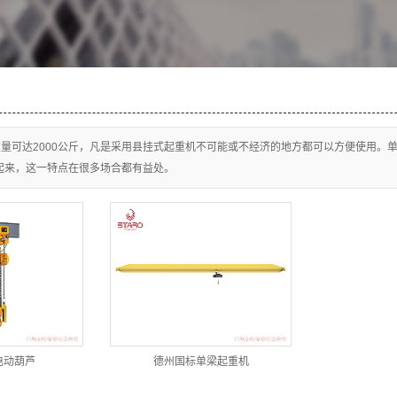
德州国标起重机
德州欧式单梁起重机
德州欧式电动葫芦
德州欧式双梁起重机
量可达2000公斤，凡是采用县挂式起重机不可能或不经济的地方都可以方便使用。
德州欧式双梁小车
起来，这一特点在很多场合都有益处。
电动葫芦
德州国标单梁起重机