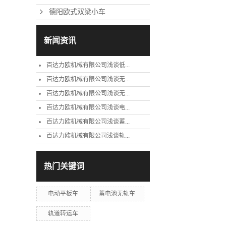
德阳欧式双梁小车
新闻资讯
百达力欧机械有限公司浅谈低...
百达力欧机械有限公司浅谈无...
百达力欧机械有限公司浅谈无...
百达力欧机械有限公司浅谈电...
百达力欧机械有限公司浅谈蓄...
百达力欧机械有限公司浅谈轨...
热门关键词
电动平板车
蓄电池无轨车
轨道转运车