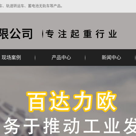
车、轨道转运车、蓄电池无轨车等产品。
现场案例
产品中心
新闻中心
轨道现场图片
德阳BDW 无轨蓄电池转运车
公司新闻
无轨现场图片
德阳BDG低压轨道转运车
电动平车
轨道现场视频
德阳BDT系列拖电缆电动平
行业新闻
无轨现场视频
德阳BDX蓄电池轨道转运车
车
起重新闻
德阳BDJ电缆卷筒轨道转运
德阳BD无动力平板拖车
车