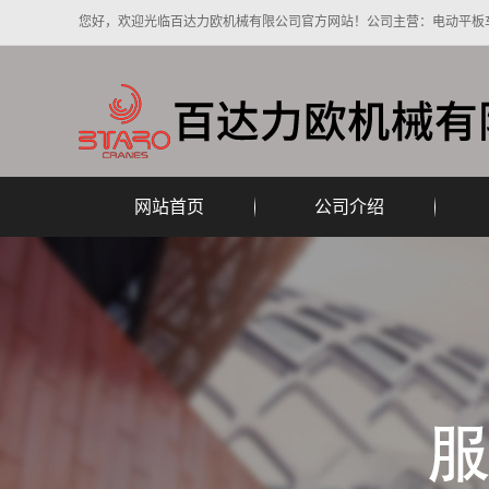
您好，欢迎光临百达力欧机械有限公司官方网站！公司主营：电动平板
网站首页
公司介绍
公司简介
公司视频